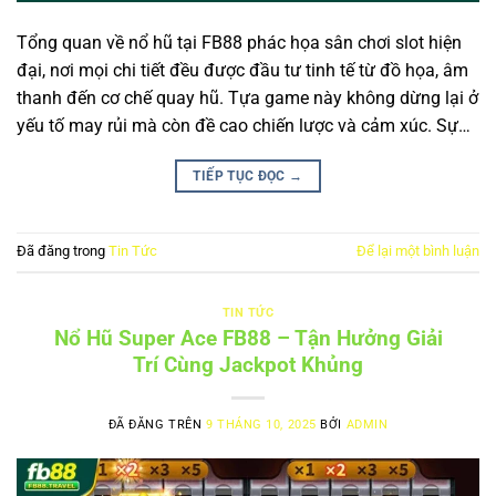
Tổng quan về nổ hũ tại FB88 phác họa sân chơi slot hiện
đại, nơi mọi chi tiết đều được đầu tư tinh tế từ đồ họa, âm
thanh đến cơ chế quay hũ. Tựa game này không dừng lại ở
yếu tố may rủi mà còn đề cao chiến lược và cảm xúc. Sự…
TIẾP TỤC ĐỌC
→
Đã đăng trong
Tin Tức
Để lại một bình luận
TIN TỨC
Nổ Hũ Super Ace FB88 – Tận Hưởng Giải
Trí Cùng Jackpot Khủng
ĐÃ ĐĂNG TRÊN
9 THÁNG 10, 2025
BỞI
ADMIN