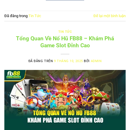
Đã đăng trong
Tin Tức
Để lại một bình luận
TIN TỨC
Tổng Quan Về Nổ Hũ FB88 – Khám Phá
Game Slot Đỉnh Cao
ĐÃ ĐĂNG TRÊN
9 THÁNG 10, 2025
BỞI
ADMIN