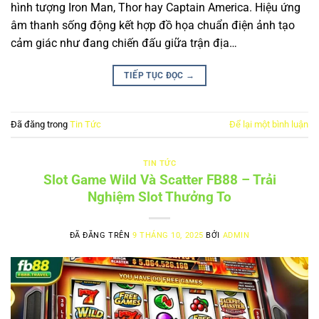
hình tượng Iron Man, Thor hay Captain America. Hiệu ứng
âm thanh sống động kết hợp đồ họa chuẩn điện ảnh tạo
cảm giác như đang chiến đấu giữa trận địa…
TIẾP TỤC ĐỌC
→
Đã đăng trong
Tin Tức
Để lại một bình luận
TIN TỨC
Slot Game Wild Và Scatter FB88 – Trải
Nghiệm Slot Thưởng To
ĐÃ ĐĂNG TRÊN
9 THÁNG 10, 2025
BỞI
ADMIN