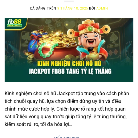
ĐÃ ĐĂNG TRÊN
9 THÁNG 10, 2025
BỞI
ADMIN
Kinh nghiệm chơi nổ hũ Jackpot tập trung vào cách phân
tích chuỗi quay hũ, lựa chọn điểm dừng uy tín và điều
chỉnh mức cược hợp lý. Chiến lược rõ ràng kết hợp quan
sát dữ liệu vòng quay trước giúp tăng tỷ lệ trúng thưởng,
kiểm soát rủi ro, tối đa hóa lợi…