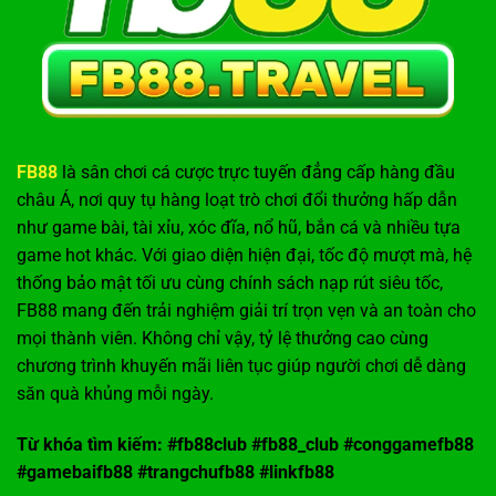
FB88
là sân chơi cá cược trực tuyến đẳng cấp hàng đầu
châu Á, nơi quy tụ hàng loạt trò chơi đổi thưởng hấp dẫn
như game bài, tài xỉu, xóc đĩa, nổ hũ, bắn cá và nhiều tựa
game hot khác. Với giao diện hiện đại, tốc độ mượt mà, hệ
thống bảo mật tối ưu cùng chính sách nạp rút siêu tốc,
FB88 mang đến trải nghiệm giải trí trọn vẹn và an toàn cho
mọi thành viên. Không chỉ vậy, tỷ lệ thưởng cao cùng
chương trình khuyến mãi liên tục giúp người chơi dễ dàng
săn quà khủng mỗi ngày.
Từ khóa tìm kiếm: #fb88club #fb88_club #conggamefb88
#gamebaifb88 #trangchufb88 #linkfb88