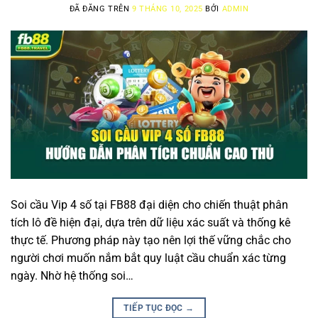
ĐÃ ĐĂNG TRÊN
9 THÁNG 10, 2025
BỞI
ADMIN
Soi cầu Vip 4 số tại FB88 đại diện cho chiến thuật phân
tích lô đề hiện đại, dựa trên dữ liệu xác suất và thống kê
thực tế. Phương pháp này tạo nên lợi thế vững chắc cho
người chơi muốn nắm bắt quy luật cầu chuẩn xác từng
ngày. Nhờ hệ thống soi…
TIẾP TỤC ĐỌC
→