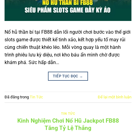
Nổ hũ thần bí tại FB88 dẫn lối người chơi bước vào thế giới
slots game được thiết kế tinh xảo, kết hợp yếu tố may rủi
cùng chiến thuật khéo léo. Mỗi vòng quay là một hành
trình phiêu lưu kỳ diệu, nơi kho báu ẩn mình chờ được
khám phá. Sức hấp dẫn…
TIẾP TỤC ĐỌC
→
Đã đăng trong
Tin Tức
Để lại một bình luận
TIN TỨC
Kinh Nghiệm Chơi Nổ Hũ Jackpot FB88
Tăng Tỷ Lệ Thắng