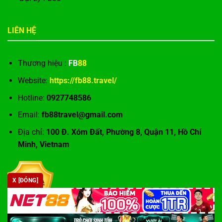
LIÊN HỆ
Thương hiệu :
FB
88
Website:
https://fb88.travel/
Hotline:
0927748586
Email:
fb88travel@gmail.com
Địa chỉ:
100 Đ. Xóm Đất, Phường 8, Quận 11, Hồ Chí
Minh, Vietnam
X [ĐÓNG]