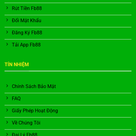
Rút Tiền Fb88
Đổi Mật Khẩu
Đăng Ký Fb88
Tải App Fb88
TÍN NHIỆM
Chính Sách Bảo Mật
FAQ
Giấy Phép Hoạt Động
Về Chúng Tôi
Đại Lý Fb88