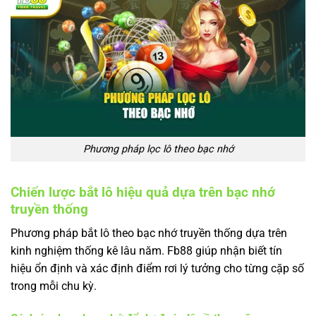
Phương pháp lọc lô theo bạc nhớ
Chiến lược bắt lô hiệu quả dựa trên bạc nhớ
truyền thống
Phương pháp bắt lô theo bạc nhớ truyền thống dựa trên
kinh nghiệm thống kê lâu năm. Fb88 giúp nhận biết tín
hiệu ổn định và xác định điểm rơi lý tưởng cho từng cặp số
trong mỗi chu kỳ.