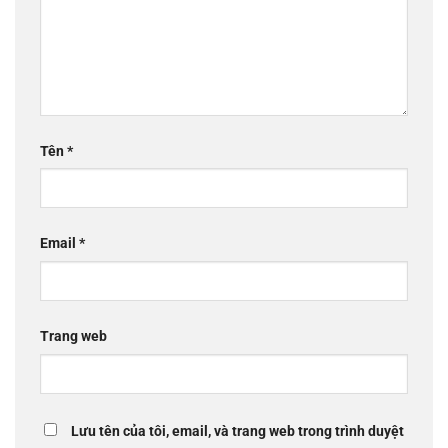
Tên
*
Email
*
Trang web
Lưu tên của tôi, email, và trang web trong trình duyệt