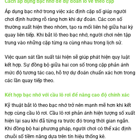
Cách áp dụng bạc nhớ để dự đoán lô về theo cặp
Áp dụng bạc nhớ trong việc xác định cặp số giúp người
chơi định hướng rõ ràng hơn khi dự đoán. Các con số
thường xuất hiện theo nhóm, tạo ra mối liên hệ giữa hai kỳ
quay liên tiếp. Khi bắt lô theo bạc nhớ, người chơi nên tập
trung vào những cặp từng ra cùng nhau trong lịch sử.
Việc quan sát tần suất tái hiện sẽ giúp phát hiện quy luật
kết hợp. Sự đồng bộ giữa hai con số trong cặp phản ánh
mức độ tương tác cao, hỗ trợ dự đoán chuẩn xác hơn trong
các lần quay tiếp theo.
Kết hợp bạc nhớ với cầu lô rơi để nâng cao độ chính xác
Kỹ thuật bắt lô theo bạc nhớ trở nên mạnh mẽ hơn khi kết
hợp cùng cầu lô rơi. Cầu lô rơi phản ánh hiện tượng số xuất
hiện lại sau khi đã từng ra trước đó trong thời gian ngắn.
Khi đồng bộ hai phương pháp, người chơi có thể xác định
chuỗi số tiềm năng dựa trên tín hiệu thống kê.