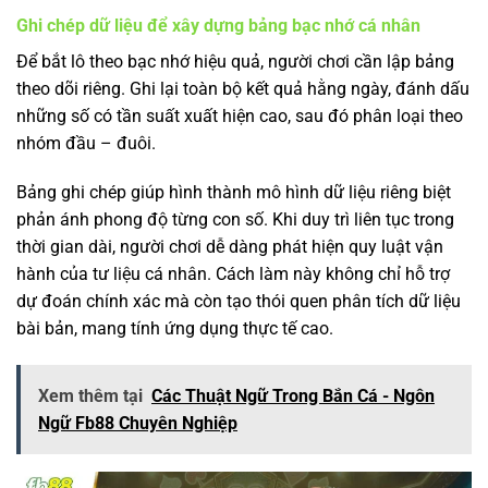
Ghi chép dữ liệu để xây dựng bảng bạc nhớ cá nhân
Để bắt lô theo bạc nhớ hiệu quả, người chơi cần lập bảng
theo dõi riêng. Ghi lại toàn bộ kết quả hằng ngày, đánh dấu
những số có tần suất xuất hiện cao, sau đó phân loại theo
nhóm đầu – đuôi.
Bảng ghi chép giúp hình thành mô hình dữ liệu riêng biệt
phản ánh phong độ từng con số. Khi duy trì liên tục trong
thời gian dài, người chơi dễ dàng phát hiện quy luật vận
hành của tư liệu cá nhân. Cách làm này không chỉ hỗ trợ
dự đoán chính xác mà còn tạo thói quen phân tích dữ liệu
bài bản, mang tính ứng dụng thực tế cao.
Xem thêm tại
Các Thuật Ngữ Trong Bắn Cá - Ngôn
Ngữ Fb88 Chuyên Nghiệp