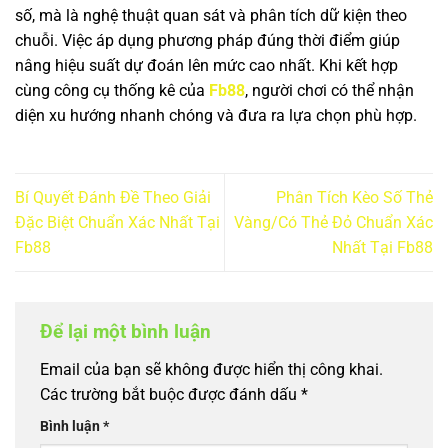
số, mà là nghệ thuật quan sát và phân tích dữ kiện theo
chuỗi. Việc áp dụng phương pháp đúng thời điểm giúp
nâng hiệu suất dự đoán lên mức cao nhất. Khi kết hợp
cùng công cụ thống kê của
Fb88
, người chơi có thể nhận
diện xu hướng nhanh chóng và đưa ra lựa chọn phù hợp.
Bí Quyết Đánh Đề Theo Giải
Phân Tích Kèo Số Thẻ
Đặc Biệt Chuẩn Xác Nhất Tại
Vàng/Có Thẻ Đỏ Chuẩn Xác
Fb88
Nhất Tại Fb88
Để lại một bình luận
Email của bạn sẽ không được hiển thị công khai.
Các trường bắt buộc được đánh dấu
*
Bình luận
*