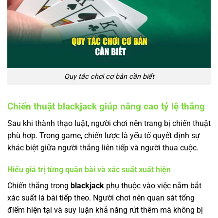
Quy tắc chơi cơ bản cần biết
Chiến thuật blackjack giúp nâng cao tỷ lệ thắng
Sau khi thành thạo luật, người chơi nên trang bị chiến thuật
phù hợp. Trong game, chiến lược là yếu tố quyết định sự
khác biệt giữa người thắng liên tiếp và người thua cuộc.
Hiểu giá trị từng quân bài và xác suất xuất hiện
Chiến thắng trong
blackjack
phụ thuộc vào việc nắm bắt
xác suất lá bài tiếp theo. Người chơi nên quan sát tổng
điểm hiện tại và suy luận khả năng rút thêm mà không bị