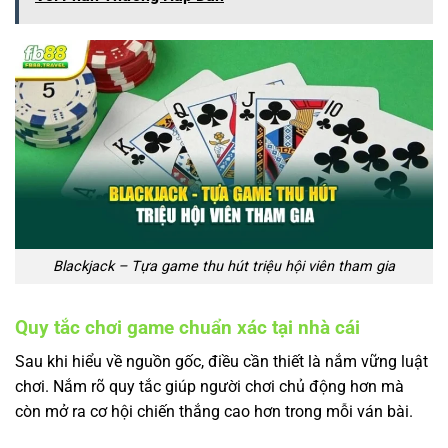
Blackjack – Tựa game thu hút triệu hội viên tham gia
Quy tắc chơi game chuẩn xác tại nhà cái
Sau khi hiểu về nguồn gốc, điều cần thiết là nắm vững luật
chơi. Nắm rõ quy tắc giúp người chơi chủ động hơn mà
còn mở ra cơ hội chiến thắng cao hơn trong mỗi ván bài.