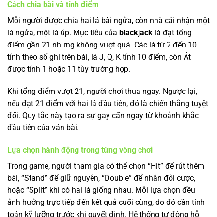
Cách chia bài và tính điểm
Mỗi người được chia hai lá bài ngửa, còn nhà cái nhận một
lá ngửa, một lá úp. Mục tiêu của
blackjack
là đạt tổng
điểm gần 21 nhưng không vượt quá. Các lá từ 2 đến 10
tính theo số ghi trên bài, lá J, Q, K tính 10 điểm, còn Át
được tính 1 hoặc 11 tùy trường hợp.
Khi tổng điểm vượt 21, người chơi thua ngay. Ngược lại,
nếu đạt 21 điểm với hai lá đầu tiên, đó là chiến thắng tuyệt
đối. Quy tắc này tạo ra sự gay cấn ngay từ khoảnh khắc
đầu tiên của ván bài.
Lựa chọn hành động trong từng vòng chơi
Trong game, người tham gia có thể chọn “Hit” để rút thêm
bài, “Stand” để giữ nguyên, “Double” để nhân đôi cược,
hoặc “Split” khi có hai lá giống nhau. Mỗi lựa chọn đều
ảnh hưởng trực tiếp đến kết quả cuối cùng, do đó cần tính
toán kỹ lưỡng trước khi quyết định. Hệ thống tự động hỗ