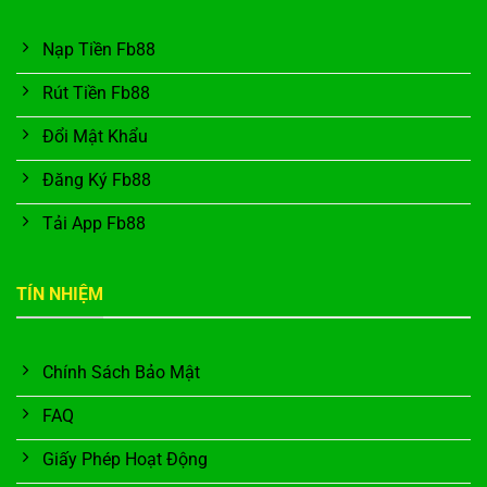
Nạp Tiền Fb88
Rút Tiền Fb88
Đổi Mật Khẩu
Đăng Ký Fb88
Tải App Fb88
TÍN NHIỆM
Chính Sách Bảo Mật
FAQ
Giấy Phép Hoạt Động