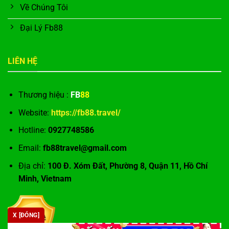
Về Chúng Tôi
Đại Lý Fb88
LIÊN HỆ
Thương hiệu :
FB
88
Website:
https://fb88.travel/
Hotline:
0927748586
Email:
fb88travel@gmail.com
Địa chỉ:
100 Đ. Xóm Đất, Phường 8, Quận 11, Hồ Chí
Minh, Vietnam
X [ĐÓNG]