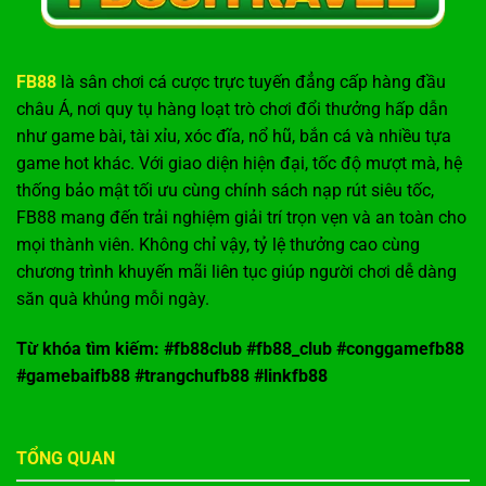
FB88
là sân chơi cá cược trực tuyến đẳng cấp hàng đầu
châu Á, nơi quy tụ hàng loạt trò chơi đổi thưởng hấp dẫn
như game bài, tài xỉu, xóc đĩa, nổ hũ, bắn cá và nhiều tựa
game hot khác. Với giao diện hiện đại, tốc độ mượt mà, hệ
thống bảo mật tối ưu cùng chính sách nạp rút siêu tốc,
FB88 mang đến trải nghiệm giải trí trọn vẹn và an toàn cho
mọi thành viên. Không chỉ vậy, tỷ lệ thưởng cao cùng
chương trình khuyến mãi liên tục giúp người chơi dễ dàng
săn quà khủng mỗi ngày.
Từ khóa tìm kiếm: #fb88club #fb88_club #conggamefb88
#gamebaifb88 #trangchufb88 #linkfb88
TỔNG QUAN