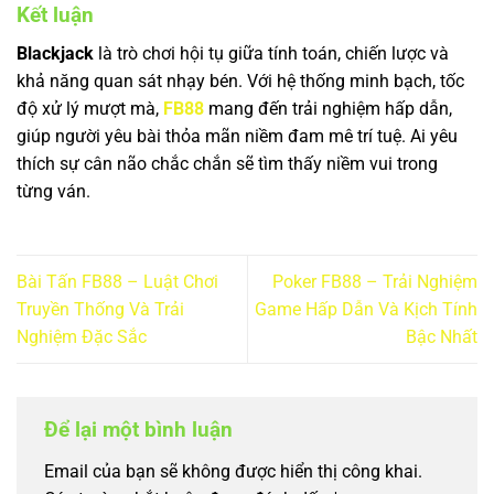
Kết luận
Blackjack
là trò chơi hội tụ giữa tính toán, chiến lược và
khả năng quan sát nhạy bén. Với hệ thống minh bạch, tốc
độ xử lý mượt mà,
FB88
mang đến trải nghiệm hấp dẫn,
giúp người yêu bài thỏa mãn niềm đam mê trí tuệ. Ai yêu
thích sự cân não chắc chắn sẽ tìm thấy niềm vui trong
từng ván.
Bài Tấn FB88 – Luật Chơi
Poker FB88 – Trải Nghiệm
Truyền Thống Và Trải
Game Hấp Dẫn Và Kịch Tính
Nghiệm Đặc Sắc
Bậc Nhất
Để lại một bình luận
Email của bạn sẽ không được hiển thị công khai.