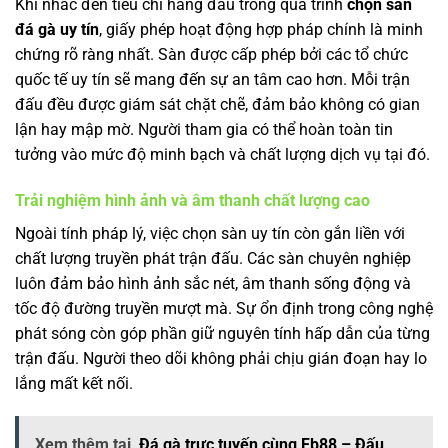
Khi nhắc đến tiêu chí hàng đầu trong quá trình
chọn sàn
đá gà uy tín
, giấy phép hoạt động hợp pháp chính là minh
chứng rõ ràng nhất. Sàn được cấp phép bởi các tổ chức
quốc tế uy tín sẽ mang đến sự an tâm cao hơn. Mỗi trận
đấu đều được giám sát chặt chẽ, đảm bảo không có gian
lận hay mập mờ. Người tham gia có thể hoàn toàn tin
tưởng vào mức độ minh bạch và chất lượng dịch vụ tại đó.
Trải nghiệm hình ảnh và âm thanh chất lượng cao
Ngoài tính pháp lý, việc chọn sàn uy tín còn gắn liền với
chất lượng truyền phát trận đấu. Các sàn chuyên nghiệp
luôn đảm bảo hình ảnh sắc nét, âm thanh sống động và
tốc độ đường truyền mượt mà. Sự ổn định trong công nghệ
phát sóng còn góp phần giữ nguyên tính hấp dẫn của từng
trận đấu. Người theo dõi không phải chịu gián đoạn hay lo
lắng mất kết nối.
Xem thêm tại
Đá gà trực tuyến cùng Fb88 – Đấu