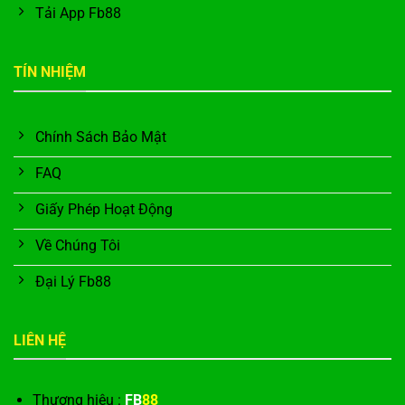
Tải App Fb88
TÍN NHIỆM
Chính Sách Bảo Mật
FAQ
Giấy Phép Hoạt Động
Về Chúng Tôi
Đại Lý Fb88
LIÊN HỆ
Thương hiệu :
FB
88