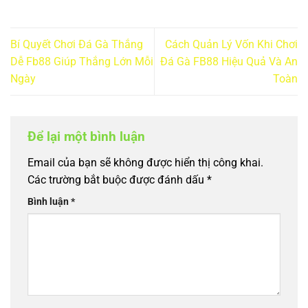
Bí Quyết Chơi Đá Gà Thắng
Cách Quản Lý Vốn Khi Chơi
Dễ Fb88 Giúp Thắng Lớn Mỗi
Đá Gà FB88 Hiệu Quả Và An
Ngày
Toàn
Để lại một bình luận
Email của bạn sẽ không được hiển thị công khai.
Các trường bắt buộc được đánh dấu
*
Bình luận
*