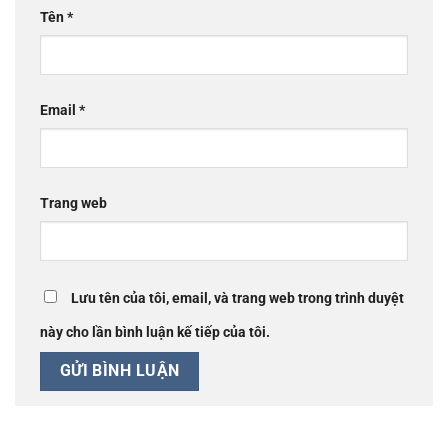
Tên
*
Email
*
Trang web
Lưu tên của tôi, email, và trang web trong trình duyệt
này cho lần bình luận kế tiếp của tôi.