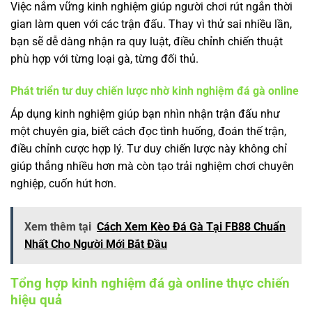
Việc nắm vững kinh nghiệm giúp người chơi rút ngắn thời
gian làm quen với các trận đấu. Thay vì thử sai nhiều lần,
bạn sẽ dễ dàng nhận ra quy luật, điều chỉnh chiến thuật
phù hợp với từng loại gà, từng đối thủ.
Phát triển tư duy chiến lược nhờ kinh nghiệm đá gà online
Áp dụng kinh nghiệm giúp bạn nhìn nhận trận đấu như
một chuyên gia, biết cách đọc tình huống, đoán thế trận,
điều chỉnh cược hợp lý. Tư duy chiến lược này không chỉ
giúp thắng nhiều hơn mà còn tạo trải nghiệm chơi chuyên
nghiệp, cuốn hút hơn.
Xem thêm tại
Cách Xem Kèo Đá Gà Tại FB88 Chuẩn
Nhất Cho Người Mới Bắt Đầu
Tổng hợp kinh nghiệm đá gà online thực chiến
hiệu quả