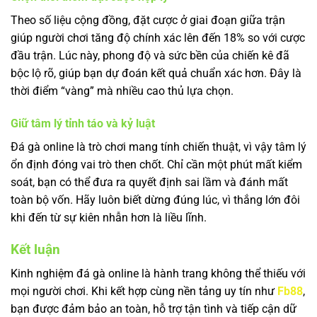
Theo số liệu cộng đồng, đặt cược ở giai đoạn giữa trận
giúp người chơi tăng độ chính xác lên đến 18% so với cược
đầu trận. Lúc này, phong độ và sức bền của chiến kê đã
bộc lộ rõ, giúp bạn dự đoán kết quả chuẩn xác hơn. Đây là
thời điểm “vàng” mà nhiều cao thủ lựa chọn.
Giữ tâm lý tỉnh táo và kỷ luật
Đá gà online là trò chơi mang tính chiến thuật, vì vậy tâm lý
ổn định đóng vai trò then chốt. Chỉ cần một phút mất kiểm
soát, bạn có thể đưa ra quyết định sai lầm và đánh mất
toàn bộ vốn. Hãy luôn biết dừng đúng lúc, vì thắng lớn đôi
khi đến từ sự kiên nhẫn hơn là liều lĩnh.
Kết luận
Kinh nghiệm đá gà online là hành trang không thể thiếu với
mọi người chơi. Khi kết hợp cùng nền tảng uy tín như
Fb88
,
bạn được đảm bảo an toàn, hỗ trợ tận tình và tiếp cận dữ