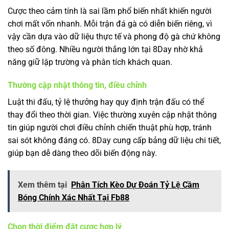
Cược theo cảm tính là sai lầm phổ biến nhất khiến người
chơi mất vốn nhanh. Mỗi trận đá gà có diễn biến riêng, vì
vậy cần dựa vào dữ liệu thực tế và phong độ gà chứ không
theo số đông. Nhiều người thắng lớn tại 8Day nhờ khả
năng giữ lập trường và phân tích khách quan.
Thường cập nhật thông tin, điều chỉnh
Luật thi đấu, tỷ lệ thưởng hay quy định trận đấu có thể
thay đổi theo thời gian. Việc thường xuyên cập nhật thông
tin giúp người chơi điều chỉnh chiến thuật phù hợp, tránh
sai sót không đáng có. 8Day cung cấp bảng dữ liệu chi tiết,
giúp bạn dễ dàng theo dõi biến động này.
Xem thêm tại
Phân Tích Kèo Dự Đoán Tỷ Lệ Cầm
Bóng Chính Xác Nhất Tại Fb88
Chọn thời điểm đặt cược hợp lý