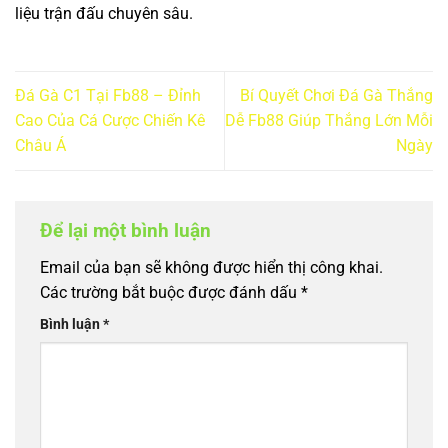
liệu trận đấu chuyên sâu.
Đá Gà C1 Tại Fb88 – Đỉnh
Bí Quyết Chơi Đá Gà Thắng
Cao Của Cá Cược Chiến Kê
Dễ Fb88 Giúp Thắng Lớn Mỗi
Châu Á
Ngày
Để lại một bình luận
Email của bạn sẽ không được hiển thị công khai.
Các trường bắt buộc được đánh dấu
*
Bình luận
*