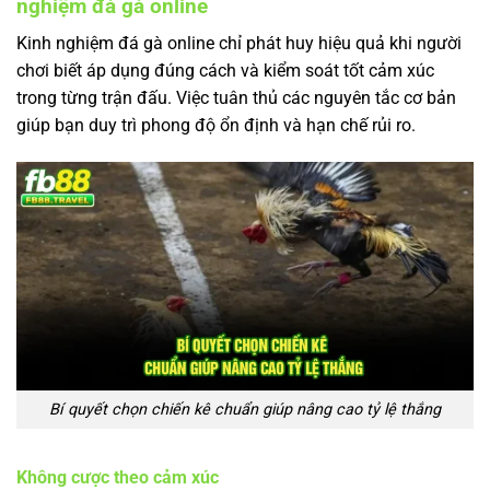
nghiệm đá gà online
Kinh nghiệm đá gà online chỉ phát huy hiệu quả khi người
chơi biết áp dụng đúng cách và kiểm soát tốt cảm xúc
trong từng trận đấu. Việc tuân thủ các nguyên tắc cơ bản
giúp bạn duy trì phong độ ổn định và hạn chế rủi ro.
Bí quyết chọn chiến kê chuẩn giúp nâng cao tỷ lệ thắng
Không cược theo cảm xúc