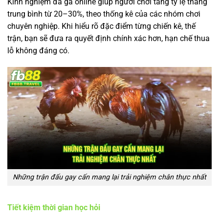
Kinh nghiệm đá gà online giúp người chơi tăng tỷ lệ thắng
trung bình từ 20–30%, theo thống kê của các nhóm chơi
chuyên nghiệp. Khi hiểu rõ đặc điểm từng chiến kê, thế
trận, bạn sẽ đưa ra quyết định chính xác hơn, hạn chế thua
lỗ không đáng có.
Những trận đấu gay cấn mang lại trải nghiệm chân thực nhất
Tiết kiệm thời gian học hỏi